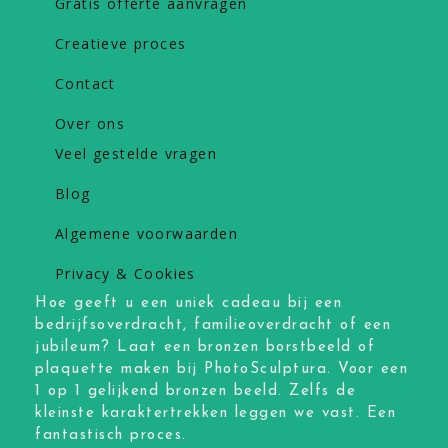
Gratis offerte aanvragen
Creatieve proces
Contact
Over ons
Veel gestelde vragen
Blog
Algemene voorwaarden
Privacy & Cookies
Hoe geeft u een uniek cadeau bij een
bedrijfsoverdracht, familieoverdracht of een
jubileum? Laat een bronzen borstbeeld of
plaquette maken bij PhotoSculptura. Voor een
1 op 1 gelijkend bronzen beeld. Zelfs de
kleinste karaktertrekken leggen we vast. Een
fantastisch proces.