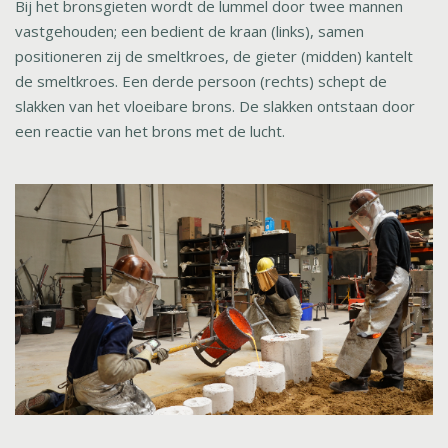
Bij het
bronsgieten
wordt de lummel door t
wee
mannen
vastgehouden
; een bedient de kraan
(links)
, samen
positioneren
zij
de smeltkroes, de gieter
(midden)
kantelt
de
smeltkroes
. Een derde persoon
(rechts)
schept de
slakken
van het vloeibare brons.
De slakken ontstaan
door
een reactie van het brons met de lucht.