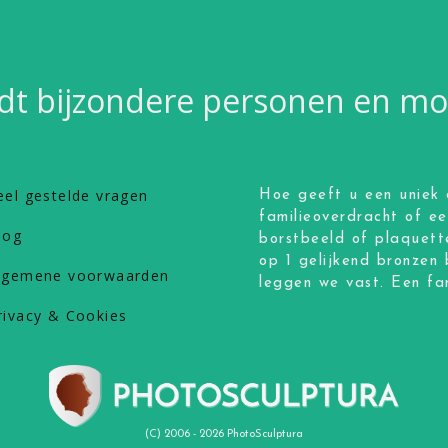
dt bijzondere personen en 
eel gestelde vragen
Hoe geeft u een uniek 
familieoverdracht of e
log
borstbeeld of plaquett
op 1 gelijkend bronzen 
lgemene voorwaarden
leggen we vast. Een fan
rivacy & Cookies
(C) 2006 - 2026 PhotoSculptura