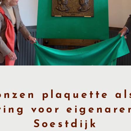
onzen plaquette als
ing voor eigenare
Soestdijk