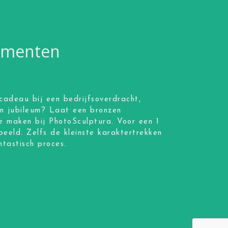
momenten
cadeau bij een bedrijfsoverdracht,
en jubileum? Laat een bronzen
e maken bij PhotoSculptura. Voor een 1
beeld. Zelfs de kleinste karaktertrekken
tastisch proces.