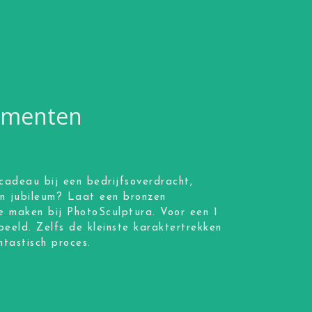
momenten
cadeau bij een bedrijfsoverdracht,
en jubileum? Laat een bronzen
e maken bij PhotoSculptura. Voor een 1
beeld. Zelfs de kleinste karaktertrekken
tastisch proces.