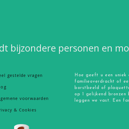
dt bijzondere personen en 
eel gestelde vragen
Hoe geeft u een uniek 
familieoverdracht of e
log
borstbeeld of plaquett
op 1 gelijkend bronzen 
lgemene voorwaarden
leggen we vast. Een fan
rivacy & Cookies