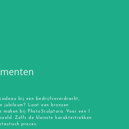
momenten
cadeau bij een bedrijfsoverdracht,
en jubileum? Laat een bronzen
e maken bij PhotoSculptura. Voor een 1
beeld. Zelfs de kleinste karaktertrekken
tastisch proces.