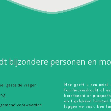
dt bijzondere personen en 
eel gestelde vragen
Hoe geeft u een uniek 
familieoverdracht of e
log
borstbeeld of plaquett
op 1 gelijkend bronzen 
lgemene voorwaarden
leggen we vast. Een fan